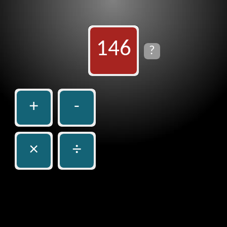
146
?
+
-
×
÷