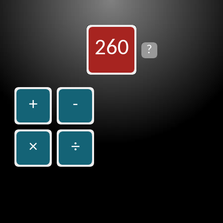
260
?
+
-
×
÷