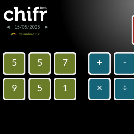
15/05/2025
5
5
7
+
-
9
5
1
×
÷