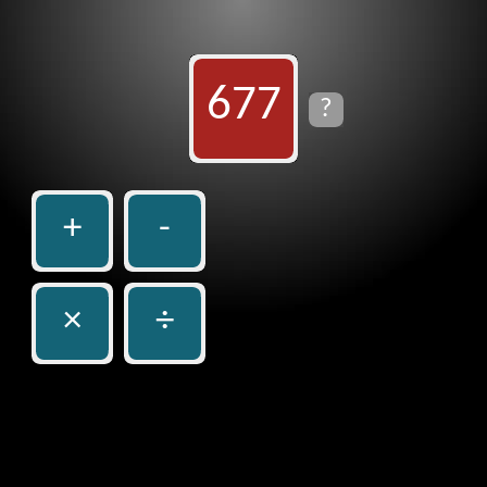
677
?
+
-
×
÷