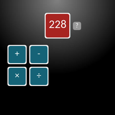
228
?
+
-
×
÷