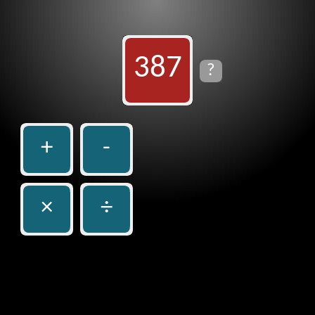
387
?
+
-
×
÷